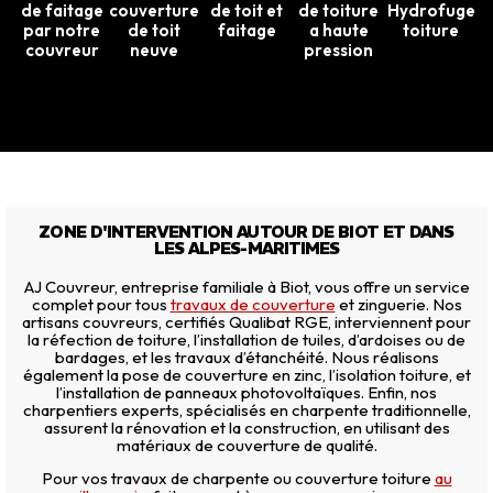
de faitage
couverture
de toit et
de toiture
Hydrofuge
par notre
de toit
faitage
a haute
toiture
couvreur
neuve
pression
ZONE D'INTERVENTION AUTOUR DE BIOT ET DANS
LES ALPES-MARITIMES
AJ Couvreur, entreprise familiale à Biot, vous offre un service
complet pour tous
travaux de couverture
et zinguerie. Nos
artisans couvreurs, certifiés Qualibat RGE, interviennent pour
la réfection de toiture, l’installation de tuiles, d’ardoises ou de
bardages, et les travaux d’étanchéité. Nous réalisons
également la pose de couverture en zinc, l’isolation toiture, et
l’installation de panneaux photovoltaïques. Enfin, nos
charpentiers experts, spécialisés en charpente traditionnelle,
assurent la rénovation et la construction, en utilisant des
matériaux de couverture de qualité.
Pour vos travaux de charpente ou couverture toiture
au