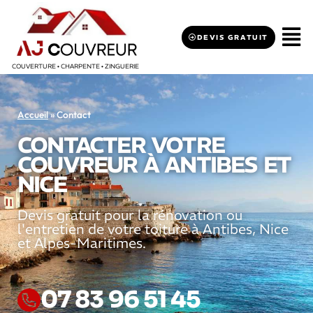
DEVIS GRATUIT
COUVERTURE • CHARPENTE • ZINGUERIE
Accueil
»
Contact
CONTACTER VOTRE
COUVREUR À ANTIBES ET
NICE
Devis gratuit pour la rénovation ou
l'entretien de votre toiture à Antibes, Nice
et Alpes-Maritimes.
07 83 96 51 45