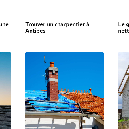
 une
Trouver un charpentier à
Le 
Antibes
net